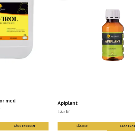
tor med
Apiplant
t
135 kr
LÄS MER
LÄGG I KORGEN