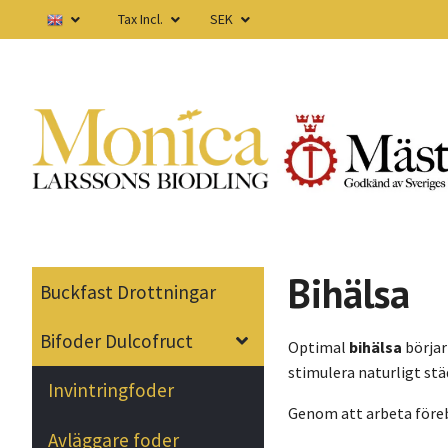
Tax Incl.
SEK
Bihälsa
Buckfast Drottningar
Bifoder Dulcofruct
Optimal
bihälsa
börjar
stimulera naturligt st
Invintringfoder
Genom att arbeta före
Avläggare foder