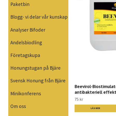
Paketbin
Blogg- vi delar vår kunskap
Analyser Bifoder
Andelsbiodling
Företagskupa
Honungstugan på Bjäre
Svensk Honung från Bjäre
Beevirol-Biostimula
antibakteriell effek
Minikonferens
75 kr
Om oss
LÄS MER