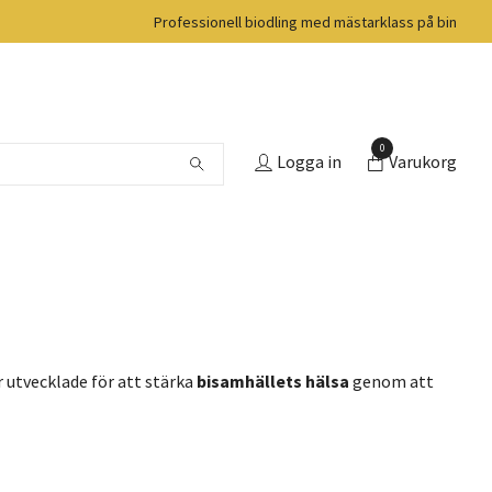
Professionell biodling med mästarklass på bin
0
Logga in
Varukorg
r utvecklade för att stärka
bisamhällets hälsa
genom att