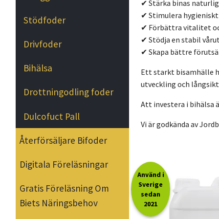
✔ Stärka binas naturli
✔ Stimulera hygieniskt
Stödfoder
✔ Förbättra vitalitet o
✔ Stödja en stabil våru
Drivfoder
✔ Skapa bättre förutsät
Bihälsa
Ett starkt bisamhälle h
utveckling och långsikti
Drottningodling foder
Att investera i bihälsa 
Dulcofuct Pall
Vi är godkända av Jord
Återförsäljare Bifoder
Digitala Föreläsningar
Använd i
Sverige
Gratis Föreläsning Om
sedan
Biets Näringsbehov
2021