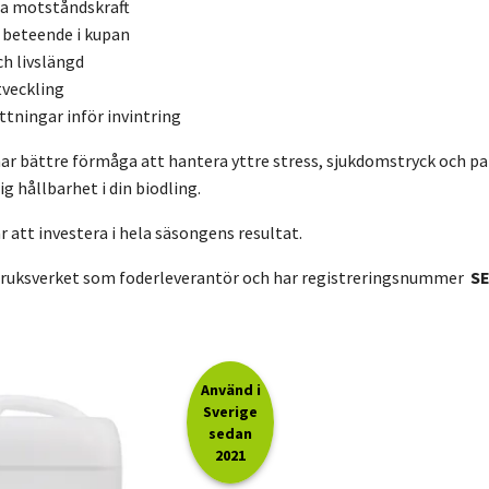
ga motståndskraft
 beteende i kupan
ch livslängd
tveckling
tningar inför invintring
ar bättre förmåga att hantera yttre stress, sjukdomstryck och paras
g hållbarhet i din biodling.
är att investera i hela säsongens resultat.
bruksverket som foderleverantör och har registreringsnummer
SE
Använd i
Sverige
sedan
2021