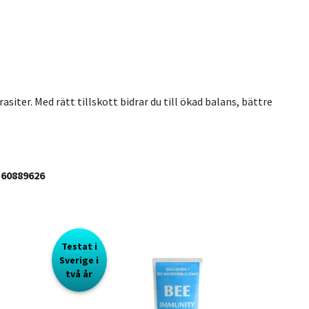
iter. Med rätt tillskott bidrar du till ökad balans, bättre
60889626
Testat i
Sverige i
två år