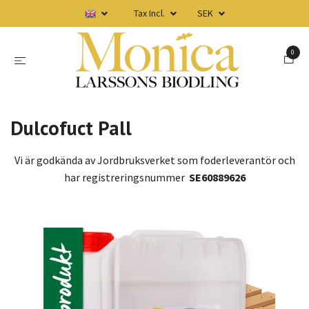
Tax Incl.
SEK
0
Dulcofuct Pall
Vi är godkända av Jordbruksverket som foderleverantör och
har registreringsnummer
SE60889626