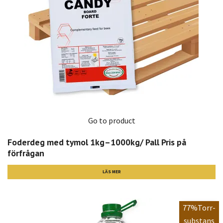
Go to product
Foderdeg med tymol 1kg–1000kg/ Pall Pris på
förfrågan
LÄS MER
77%Torr-
substans