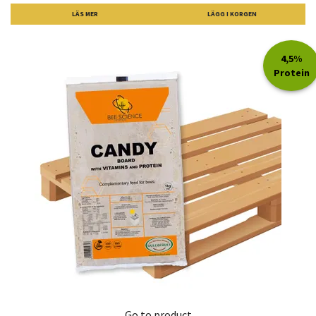
LÄS MER
4,5%
Protein
Go to product