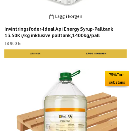
Lägg i korgen
Invintringsfoder-Ideal Api Energy Syrup-Palltank
13.50Kr/kg inklusive palltank,1400kg/pall
18 900 kr
LÄS MER
75%Torr-
substans