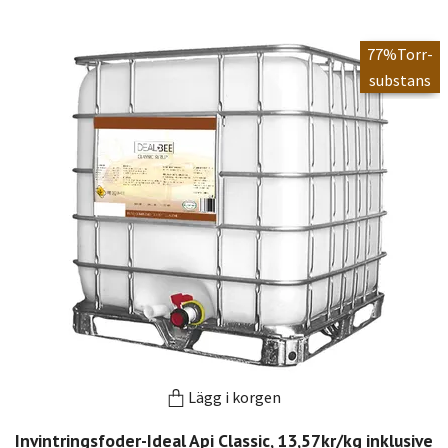
77%Torr-
substans
Lägg i korgen
Invintringsfoder-Ideal Api Classic, 13,57kr/kg inklusive