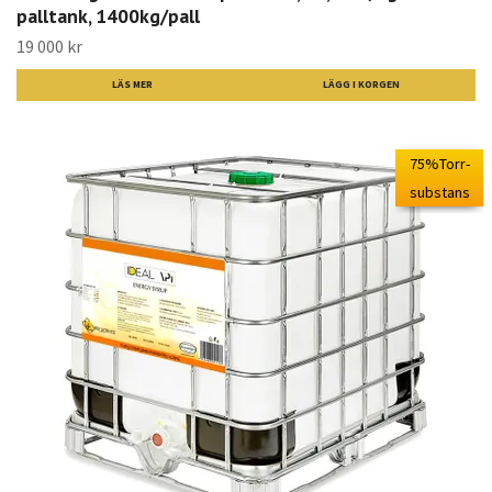
palltank, 1400kg/pall
19 000 kr
LÄS MER
75%Torr-
substans