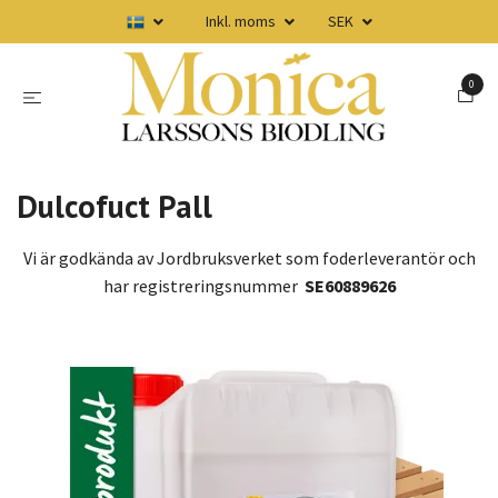
Inkl. moms
SEK
0
Dulcofuct Pall
Vi är godkända av Jordbruksverket som foderleverantör och
har registreringsnummer
SE60889626