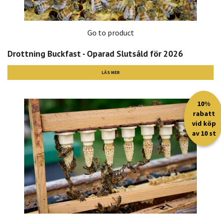
Go to product
Drottning Buckfast - Oparad Slutsåld för 2026
LÄS MER
10%
rabatt
vid köp
av 10 st