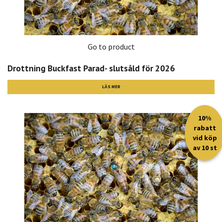
Go to product
Drottning Buckfast Parad- slutsåld för 2026
LÄS MER
10%
rabatt
vid köp
av 10 st