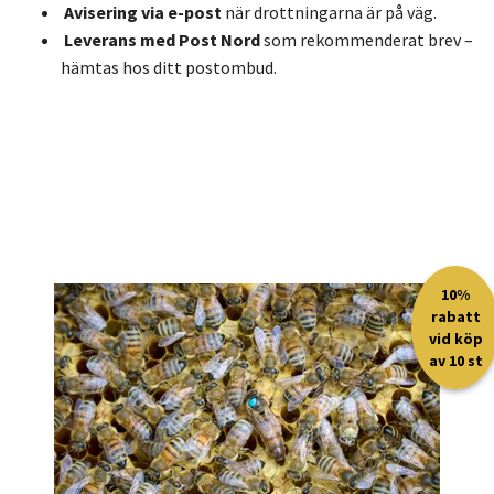
Avisering via e-post
när drottningarna är på väg.
Leverans med Post Nord
som rekommenderat brev –
hämtas hos ditt postombud.
10%
rabatt
vid köp
av 10 st