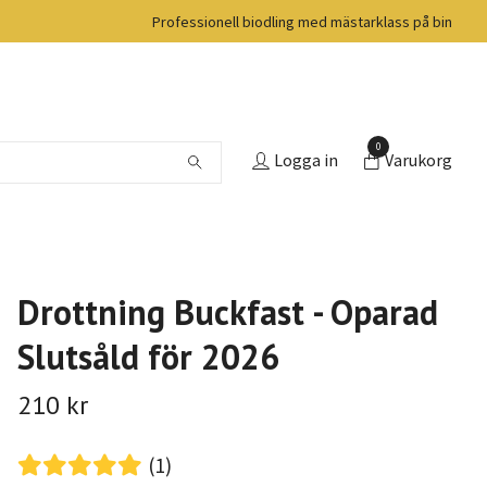
Professionell biodling med mästarklass på bin
0
Logga in
Varukorg
Drottning Buckfast - Oparad
Slutsåld för 2026
210 kr
(1)