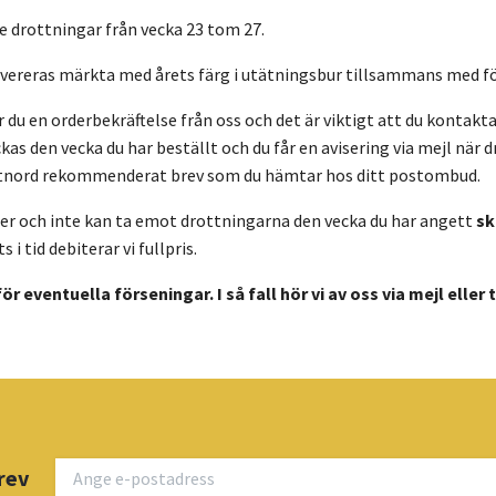
de drottningar från vecka 23 tom 27.
vereras märkta med årets färg i utätningsbur tillsammans med fö
år du en orderbekräftelse från oss och det är viktigt att du kont
as den vecka du har beställt och du får en avisering via mejl när 
stnord rekommenderat brev som du hämtar hos ditt postombud.
der och inte kan ta emot drottningarna den vecka du har angett
sk
 i tid debiterar vi fullpris.
för eventuella förseningar. I så fall hör vi av oss via mejl eller
rev