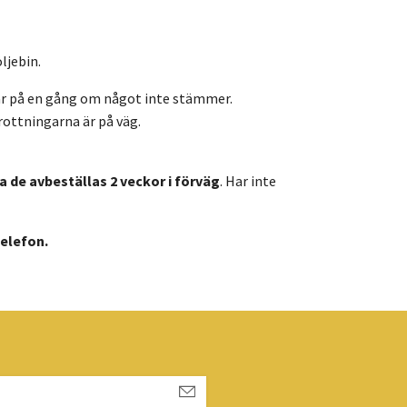
ljebin.
aktar på en gång om något inte stämmer.
drottningarna är på väg.
a de avbeställas 2 veckor i förväg
. Har inte
 telefon.