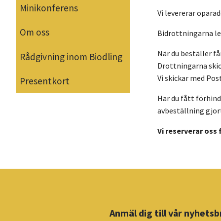
Minikonferens
Vi levererar opara
Om oss
Bidrottningarna le
När du beställer f
Rådgivning inom Biodling
Drottningarna skick
Vi skickar med Po
Presentkort
Har du fått förhin
avbeställning gjorts
Vi reserverar oss 
Anmäl dig till vår nyhetsb