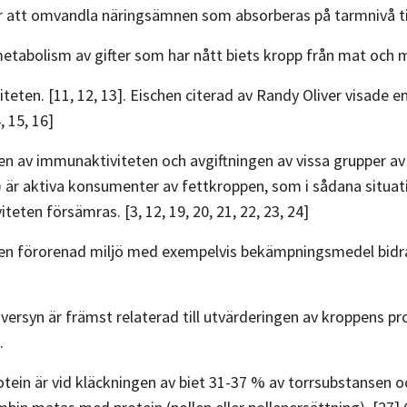
ör att omvandla näringsämnen som absorberas på tarmnivå till
(metabolism av gifter som har nått biets kropp från mat och mi
uniteten. [11, 12, 13]. Eischen citerad av Randy Oliver visa
, 15, 16]
en av immunaktiviteten och avgiftningen av vissa grupper av to
) är aktiva konsumenter av fettkroppen, som i sådana situat
teten försämras. [3, 12, 19, 20, 21, 22, 23, 24]
en förorenad miljö med exempelvis bekämpningsmedel bidrar 
ersyn är främst relaterad till utvärderingen av kroppens p
.
ein är vid kläckningen av biet 31-37 % av torrsubstansen oc