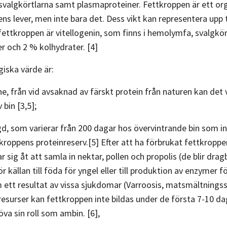
 svalgkörtlarna samt plasmaproteiner. Fettkroppen är ett or
ens lever, men inte bara det. Dess vikt kan representera upp 
fettkroppen är vitellogenin, som finns i hemolymfa, svalgkör
er och 2 % kolhydrater. [4]
iska värde är:
, från vid avsaknad av färskt protein från naturen kan det 
bin [3,5];
längd, som varierar från 200 dagar hos övervintrande bin som i
roppens proteinreserv.[5] Efter att ha förbrukat fettkroppen,
 sig åt att samla in nektar, pollen och propolis (de blir dra
 källan till föda för yngel eller till produktion av enzymer 
m ett resultat av vissa sjukdomar (Varroosis, matsmältnings
nresurser kan fettkroppen inte bildas under de första 7-10 dag
öva sin roll som ambin. [6],