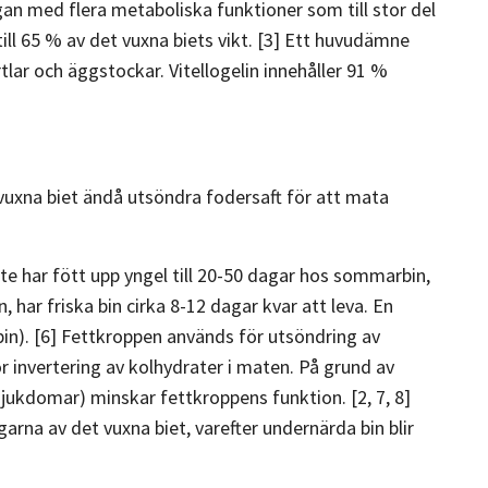
gan med flera metaboliska funktioner som till stor del
till 65 % av det vuxna biets vikt. [3] Ett huvudämne
tlar och äggstockar. Vitellogelin innehåller 91 %
vuxna biet ändå utsöndra fodersaft för att mata
nte har fött upp yngel till 20-50 dagar hos sommarbin,
 har friska bin cirka 8-12 dagar kvar att leva. En
gbin). [6] Fettkroppen används för utsöndring av
för invertering av kolhydrater i maten. På grund av
sjukdomar) minskar fettkroppens funktion. [2, 7, 8]
arna av det vuxna biet, varefter undernärda bin blir