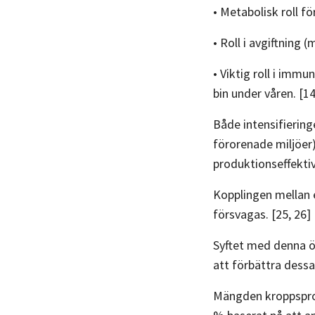
• Metabolisk roll f
• Roll i avgiftning 
• Viktig roll i imm
bin under våren. [14
Både intensifiering
förorenade miljöer
produktionseffektivi
Kopplingen mellan 
försvagas. [25, 26]
Syftet med denna öv
att förbättra dessa
Mängden kroppsprot