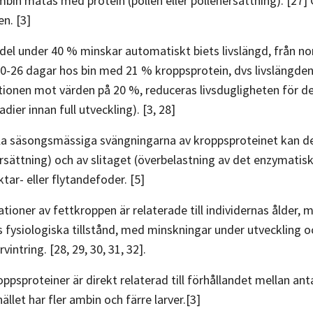
bin matas med protein (pollen eller pollenersättning). [27] G
n. [3]
del under 40 % minskar automatiskt biets livslängd, från 
 20-26 dagar hos bin med 21 % kroppsprotein, dvs livslängden
ionen mot värden på 20 %, reduceras livsdugligheten för de 
tadier innan full utveckling). [3, 28]
 säsongsmässiga svängningarna av kroppsproteinet kan det
nersättning) och av slitaget (överbelastning av det enzymati
ktar- eller flytandefoder. [5]
ationer av fettkroppen är relaterade till individernas ålder
ts fysiologiska tillstånd, med minskningar under utveckling 
vintring. [28, 29, 30, 31, 32].
psproteiner är direkt relaterad till förhållandet mellan anta
llet har fler ambin och färre larver.[3]