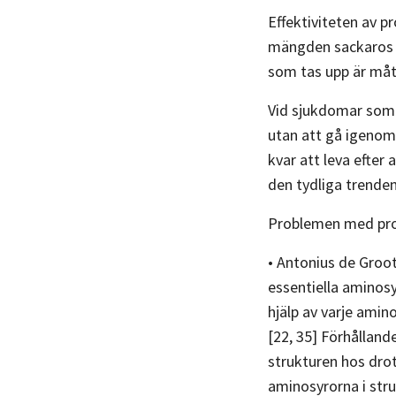
Effektiviteten av p
mängden sackaros e
som tas upp är mått
Vid sjukdomar som mi
utan att gå igenom 
kvar att leva efter
den tydliga trenden 
Problemen med prot
• Antonius de Groot
essentiella aminosy
hjälp av varje amin
[22, 35] Förhålland
strukturen hos drot
aminosyrorna i stru