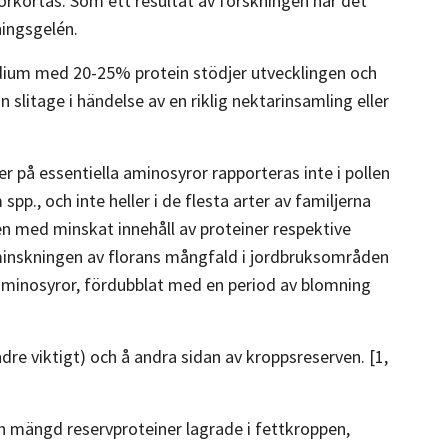
förkortas. Som ett resultat av forskningen har det
ningsgelén.
medium med 20-25% protein stödjer utvecklingen och
litage i händelse av en riklig nektarinsamling eller
r på essentiella aminosyror rapporteras inte i pollen
p., och inte heller i de flesta arter av familjerna
en med minskat innehåll av proteiner respektive
inskningen av florans mångfald i jordbruksområden
 aminosyror, fördubblat med en period av blomning
re viktigt) och å andra sidan av kroppsreserven. [1,
en mängd reservproteiner lagrade i fettkroppen,