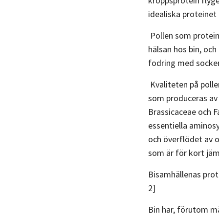
kroppsprotein flyge
idealiska proteinet
Pollen som protein
hälsan hos bin, och
fodring med socker
Kvaliteten på polle
som produceras av a
Brassicaceae och Fa
essentiella aminos
och överflödet av 
som är för kort jä
Bisamhällenas prote
2]
Bin har, förutom mä