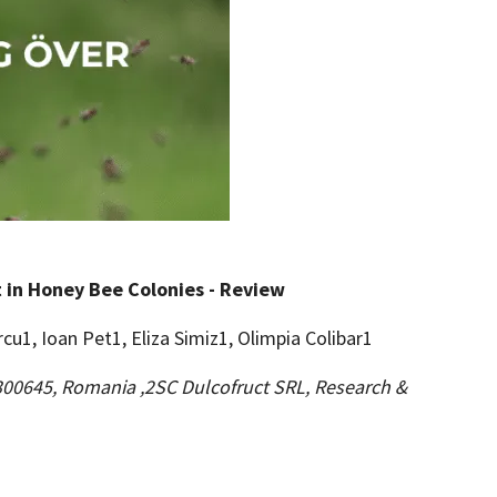
 in Honey Bee Colonies - Review
cu1, Ioan Pet1, Eliza Simiz1, Olimpia Colibar1
, 300645, Romania ,2SC Dulcofruct SRL, Research &