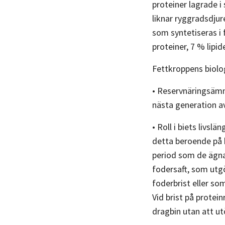
proteiner lagrade i
liknar ryggradsdjur
som syntetiseras i 
proteiner, 7 % lipid
Fettkroppens biolog
• Reservnäringsämne
nästa generation av 
• Roll i biets livs
detta beroende på k
period som de ägnar
fodersaft, som utgör
foderbrist eller so
Vid brist på protei
dragbin utan att ut