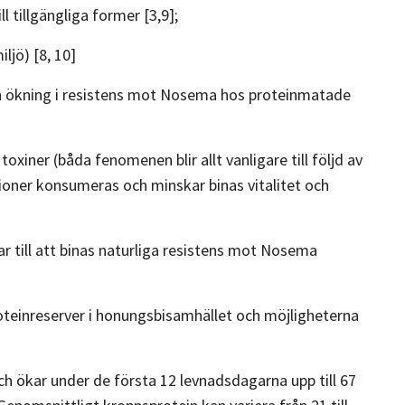
 tillgängliga former [3,9];
ljö) [8, 10]
de en ökning i resistens mot Nosema hos proteinmatade
xiner (båda fenomenen blir allt vanligare till följd av
ioner konsumeras och minskar binas vitalitet och
till att binas naturliga resistens mot Nosema
roteinreserver i honungsbisamhället och möjligheterna
h ökar under de första 12 levnadsdagarna upp till 67