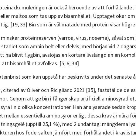
roteinackumuleringen är också beroende av att förhållandet m
ller maltos som tas upp av bisamhället. Upptaget ökar om 
lig. [19, 33] Bin som är väl matade med protein visar högre 
nskar proteinreserven (varroa, virus, nosema), såväl som i fal
stadiet som ambin helt eller delvis, med början vid 7 dagars 
 att ha blivit flygbin, avslöjas en kortare livslängd än en ko
att bisamhället avfolkas. [5, 6, 34]
einbrist som kan uppstå har beskrivits under det senaste år
, citerad av Oliver och Ricigliano 2021 [35], fastställde de e
ror. Genom att ge bin i fångenskap artificiell aminosyradiet
osyra i nio olika koncentrationer. Han analyserade sedan krop
et mellan essentiella aminosyror enligt dessa krav är nära
tningsgelé (upptill 25,1 %), med 2 undantag: mängderna lysin 
kturen hos fodersaften jämfört med förhållandet i kravlistan. 