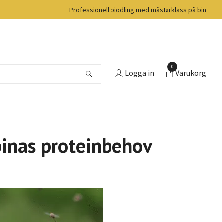
Professionell biodling med mästarklass på bin
0
Logga in
Varukorg
binas proteinbehov