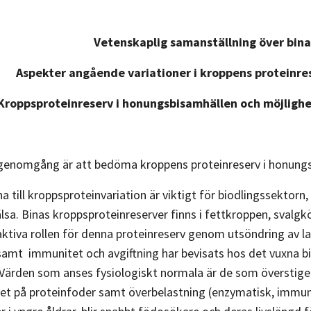
Vetenskaplig samanställning över bin
Aspekter angående variationer i kroppens proteinres
Kroppsproteinreserv i honungsbisamhällen och möjlighe
enomgång är att bedöma kroppens proteinreserv i honungsb
a till kroppsproteinvariation är viktigt för biodlingssektorn,
älsa. Binas kroppsproteinreserver finns i fettkroppen, svalg
 aktiva rollen för denna proteinreserv genom utsöndring av la
amt immunitet och avgiftning har bevisats hos det vuxna b
 Värden som anses fysiologiskt normala är de som överstig
tet på proteinfoder samt överbelastning (enzymatisk, immun, 