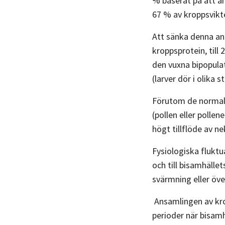
% baserat på att am
67 % av kroppsvikte
Att sänka denna an
kroppsprotein, till
den vuxna bipopulat
(larver dör i olika s
Förutom de normala
(pollen eller polle
högt tillflöde av ne
Fysiologiska fluktu
och till bisamhälle
svärmning eller över
Ansamlingen av krop
perioder när bisamhä