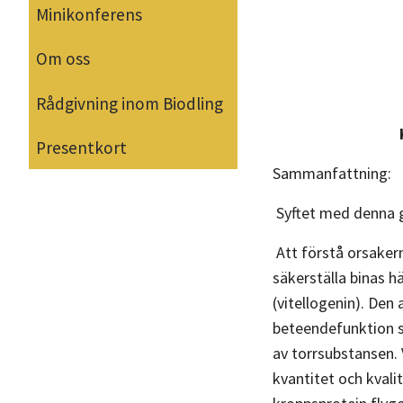
Minikonferens
Om oss
Rådgivning inom Biodling
Presentkort
Sammanfattning:
Syftet med denna g
Att förstå orsakern
säkerställa binas h
(vitellogenin). Den
beteendefunktion s
av torrsubstansen.
kvantitet och kvali