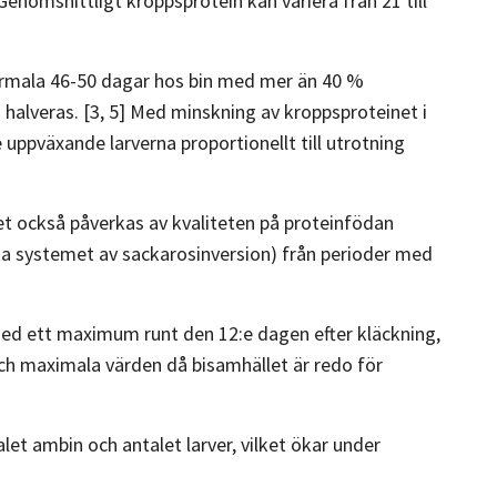
enomsnittligt kroppsprotein kan variera från 21 till
normala 46-50 dagar hos bin med mer än 40 %
 halveras. [3, 5] Med minskning av kroppsproteinet i
uppväxande larverna proportionellt till utrotning
 också påverkas av kvaliteten på proteinfödan
ska systemet av sackarosinversion) från perioder med
, med ett maximum runt den 12:e dagen efter kläckning,
och maximala värden då bisamhället är redo för
let ambin och antalet larver, vilket ökar under