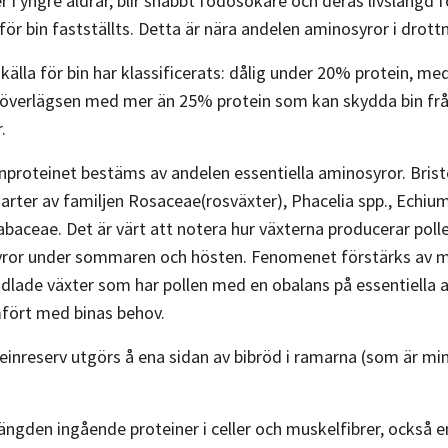
r i yngre åldrar, blir snabbt födosökare och deras livslängd 
 för bin fastställts. Detta är nära andelen aminosyror i drott
källa för bin har klassificerats: dålig under 20% protein, 
 överlägsen med mer än 25% protein som kan skydda bin från s
.
nproteinet bestäms av andelen essentiella aminosyror. Briste
rter av familjen Rosaceae(rosväxter), Phacelia spp., Echium sp
baceae. Det är värt att notera hur växterna producerar poll
yror under sommaren och hösten. Fenomenet förstärks av m
odlade växter som har pollen med en obalans på essentiella
mfört med binas behov.
inreserv utgörs å ena sidan av bibröd i ramarna (som är mind
ngden ingående proteiner i celler och muskelfibrer, också 