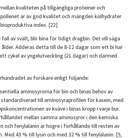
ellan kvaliteten på tillgängliga proteiner och
pollenet är av god kvalitet och mängden kolhydrater
bioproduktiva index. [22]
l av svält, blir bina för tidigt dragbin. Det vill säga
ålder. Adderas detta till de 8-12 dagar som ett bi har
mplett cykel av yngelutveckling (21 dagar) och därmed
hundradet av forskare enligt följande:
ssentiella aminosyrorna för bin och binas behov av
, standardiserad till aminosyraprofilen för kasein, med
pskoncentrationen av kväve i binas kropp i varje bur.
 förhållandet mellan samma aminosyror i den kemiska
och fenylalanin är högre i förhållande till resten av
Med 43 % till lysin och med 32 % till fenylalanin. [5,