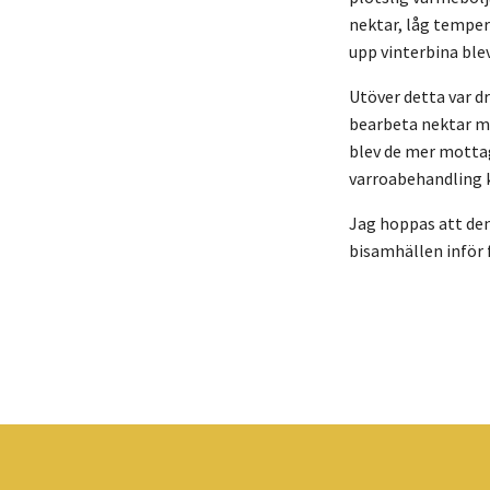
nektar, låg temper
upp vinterbina ble
Utöver detta var d
bearbeta nektar må
blev de mer mottag
varroabehandling k
Jag hoppas att denn
bisamhällen inför 