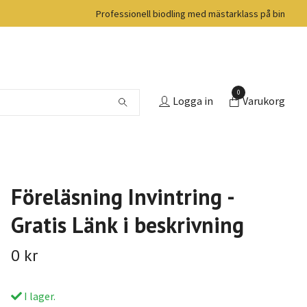
Professionell biodling med mästarklass på bin
0
Logga in
Varukorg
Föreläsning Invintring -
Gratis Länk i beskrivning
0 kr
I lager.