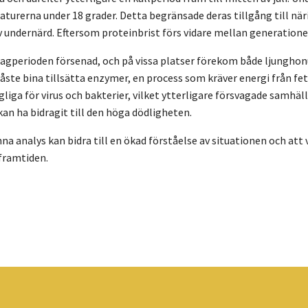
aturerna under 18 grader. Detta begränsade deras tillgång till när
v undernärd. Eftersom proteinbrist förs vidare mellan generationer
ragperioden försenad, och på vissa platser förekom både ljungho
ste bina tillsätta enzymer, en process som kräver energi från fet
liga för virus och bakterier, vilket ytterligare försvagade samh
an ha bidragit till den höga dödligheten.
a analys kan bidra till en ökad förståelse av situationen och att 
framtiden.