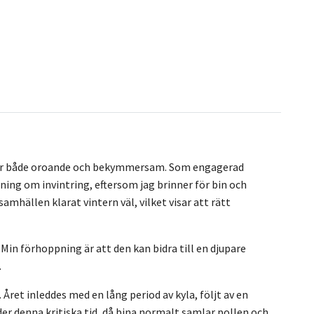
om är både oroande och bekymmersam. Som engagerad
äsning om invintring, eftersom jag brinner för bin och
samhällen klarat vintern väl, vilket visar att rätt
. Min förhoppning är att den kan bidra till en djupare
.
ret inleddes med en lång period av kyla, följt av en
nder denna kritiska tid, då bina normalt samlar pollen och