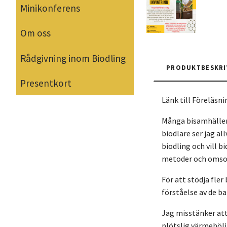
Minikonferens
Om oss
Rådgivning inom Biodling
PRODUKTBESKRI
Presentkort
Länk till Föreläsn
Många bisamhällen
biodlare ser jag al
biodling och vill b
metoder och omsor
För att stödja fler
förståelse av de b
Jag misstänker att
plötslig värmebölja