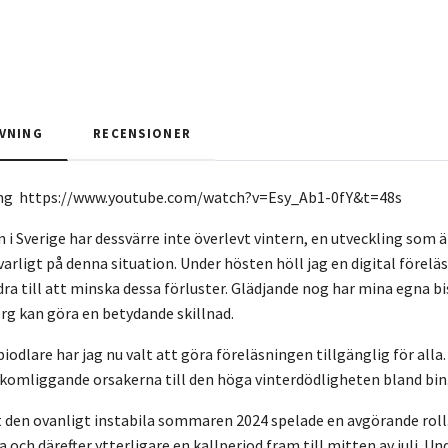
VNING
RECENSIONER
ing
https://www.youtube.com/watch?v=Esy_Ab1-0fY&t=48s
 i Sverige har dessvärre inte överlevt vintern, en utveckling s
lvarligt på denna situation. Under hösten höll jag en digital förel
idra till att minska dessa förluster. Glädjande nog har mina egna bi
g kan göra en betydande skillnad.
 biodlare har jag nu valt att göra föreläsningen tillgänglig för alla
akomliggande orsakerna till den höga vinterdödligheten bland bin
 den ovanligt instabila sommaren 2024 spelade en avgörande roll. Å
 och därefter ytterligare en kallperiod fram till mitten av juli. U