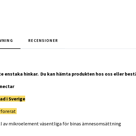
VNING
RECENSIONER
nte enstaka hinkar. Du kan hämta produkten hos oss eller bestä
inectar
ad i Sverige
forerat
ll av mikroelement väsentliga för binas ämnesomsättning