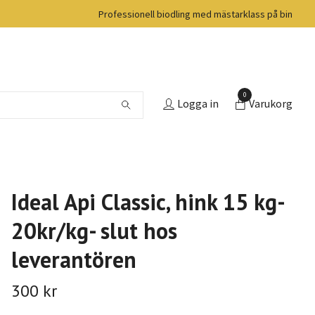
Professionell biodling med mästarklass på bin
0
Logga in
Varukorg
Ideal Api Classic, hink 15 kg-
20kr/kg- slut hos
leverantören
300 kr