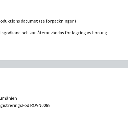
roduktions datumet (se förpackningen)
elsgodkänd och kan återanvändas för lagring av honung.
 Rumänien
registreringskod ROVN0088