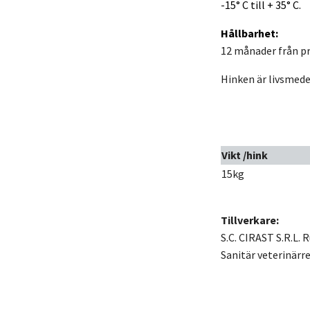
-15° C till + 35° C.
Hållbarhet:
12 månader från p
Hinken är livsmed
Vikt /hink
15kg
Tillverkare:
S.C. CIRAST S.R.L.
Sanitär veterinär