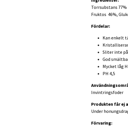
Ingredienser:
Torrsubstans 77%
Fruktos 46%, Gluko
Fördelar:
Kan enkelt t
Kristalliserar
Sliter inte p
God smältba
Mycket låg 
PH 4,5
Användningsområ
Invintringsfoder
Produkten får ej 
Under honungsdrag
Förvaring: