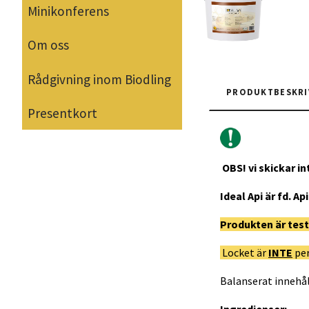
Minikonferens
Om oss
Rådgivning inom Biodling
PRODUKTBESKRI
Presentkort
OBS!
vi skickar i
Ideal Api är fd. Ap
Produkten är test
Locket är
INTE
per
Balanserat innehå