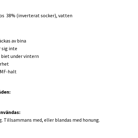
s 38% (inverterat socker), vatten
äckas av bina
 sig inte
å biet under vintern
rhet
HMF-halt
den:
användas:
. Tillsammans med, eller blandas med honung.