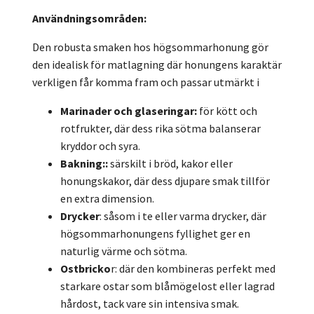
Användningsområden:
Den robusta smaken hos högsommarhonung gör
den idealisk för matlagning där honungens karaktär
verkligen får komma fram och passar utmärkt i
Marinader och glaseringar:
för kött och
rotfrukter, där dess rika sötma balanserar
kryddor och syra.
Bakning::
särskilt i bröd, kakor eller
honungskakor, där dess djupare smak tillför
en extra dimension.
Drycker
: såsom i te eller varma drycker, där
högsommarhonungens fyllighet ger en
naturlig värme och sötma.
Ostbricko
r: där den kombineras perfekt med
starkare ostar som blåmögelost eller lagrad
hårdost, tack vare sin intensiva smak.