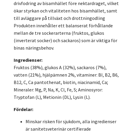
drivfodring av bisamhället före nektardraget, vilket
ökar styrkan och vitaliteten hos bisamhället, samt
till avläggare på tillväxt och drottningodling
Produkten innehåller ett balanserat förhållande
mellan de tre sockerarterna (fruktos, glukos
(inverterat socker) och sackaros) som är viktiga för
binas näringsbehov.
Ingredienser:
Fruktos (38%), glukos A (32%), sackaros (7%),
vatten (21%), hjälpämnen 2%, vitaminer: BI, B2, B6,
B12, C, Ca pantothenat, biotin, niacinamid, Ca;
Mineraler: Mg, P, Na, K, Cl, Fe, S; Aminosyror:
Tryptofan (L), Metionin (DL), Lysin (L).
Fördelar:
Minskar risken för sjukdom, alla ingredienser
är sanitetsveterinär certifierade