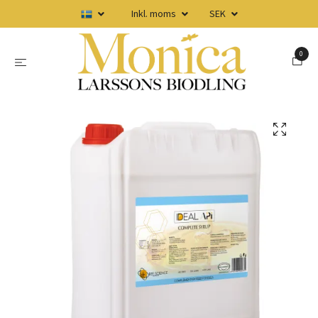
Inkl. moms
SEK
0