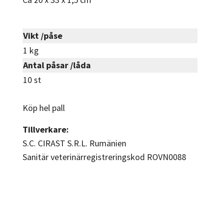
Vikt /påse
1 kg
Antal påsar /låda
10 st
Köp hel pall
Tillverkare:
S.C. CIRAST S.R.L. Rumänien
Sanitär veterinärregistreringskod ROVN0088