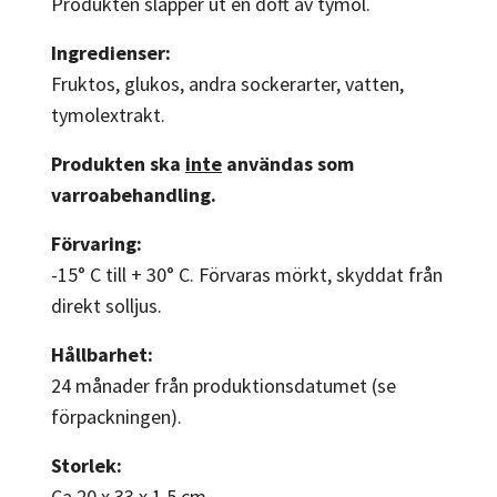
Produkten släpper ut en doft av tymol.
Ingredienser:
Fruktos, glukos, andra sockerarter, vatten,
tymolextrakt.
Produkten ska
inte
användas som
varroabehandling.
Förvaring:
-15° C till + 30° C. Förvaras mörkt, skyddat från
direkt solljus.
Hållbarhet:
24 månader från produktionsdatumet (se
förpackningen).
Storlek:
Ca 20 x 33 x 1,5 cm