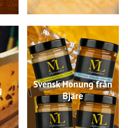
Svensk Honung från
g
Bjäre