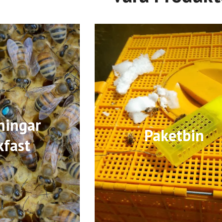
ningar
Paketbin
kfast