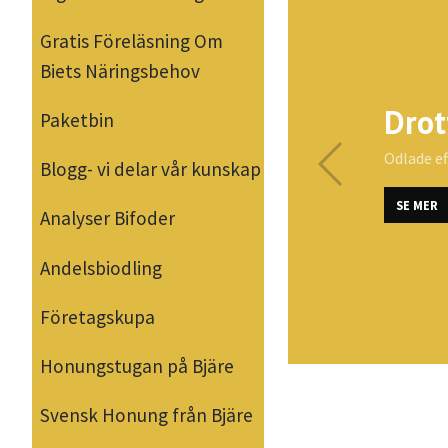
Gratis Föreläsning Om
Biets Näringsbehov
Bif
Paketbin
Dul
Blogg- vi delar vår kunskap
Foder u
Analyser Bifoder
SE ME
Andelsbiodling
Företagskupa
Honungstugan på Bjäre
Svensk Honung från Bjäre