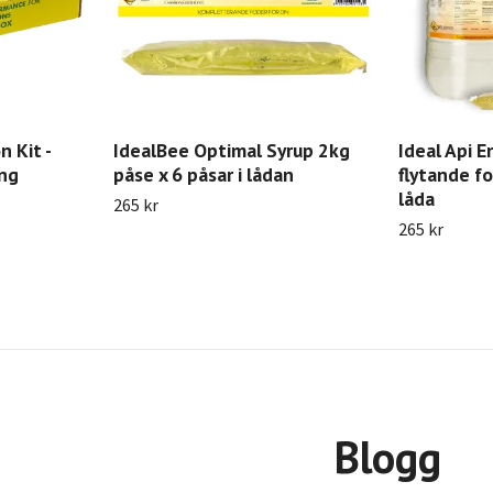
 Kit -
IdealBee Optimal Syrup 2kg
Ideal Api E
ing
påse x 6 påsar i lådan
flytande fo
låda
265 kr
265 kr
Blogg