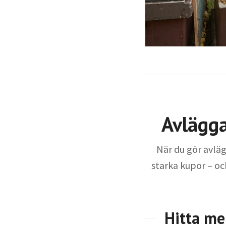
Avlägga
När du gör avlä
starka kupor – och