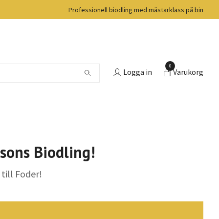
Professionell biodling med mästarklass på bin
0
Logga in
Varukorg
sons Biodling!
till Foder!