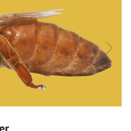
d.
er