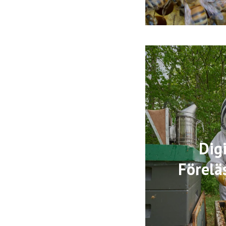
Dig
Förelä