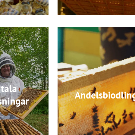
itala
Andelsbiodlin
sningar