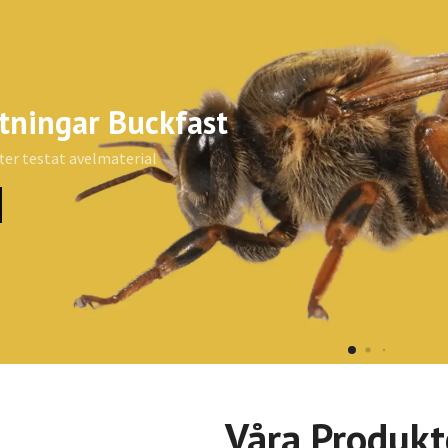
oder från Bee Science Nutrion by
cofruct
tvecklat utifrån binas biologiska behov – med forskning som grun
R
Våra Produkt