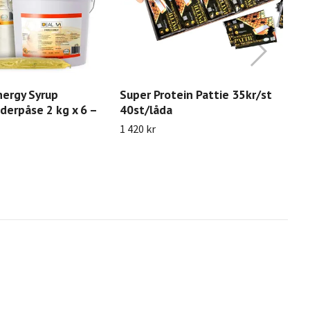
nergy Syrup
Super Protein Pattie 35kr/st
Su
derpåse 2 kg x 6 –
40st/låda
s
1 420 kr
39